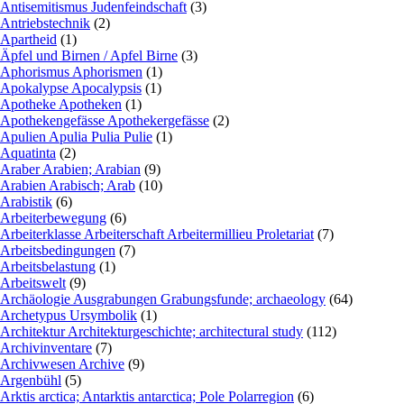
Antisemitismus Judenfeindschaft
(3)
Antriebstechnik
(2)
Apartheid
(1)
Äpfel und Birnen / Apfel Birne
(3)
Aphorismus Aphorismen
(1)
Apokalypse Apocalypsis
(1)
Apotheke Apotheken
(1)
Apothekengefässe Apothekergefässe
(2)
Apulien Apulia Pulia Pulie
(1)
Aquatinta
(2)
Araber Arabien; Arabian
(9)
Arabien Arabisch; Arab
(10)
Arabistik
(6)
Arbeiterbewegung
(6)
Arbeiterklasse Arbeiterschaft Arbeitermillieu Proletariat
(7)
Arbeitsbedingungen
(7)
Arbeitsbelastung
(1)
Arbeitswelt
(9)
Archäologie Ausgrabungen Grabungsfunde; archaeology
(64)
Archetypus Ursymbolik
(1)
Architektur Architekturgeschichte; architectural study
(112)
Archivinventare
(7)
Archivwesen Archive
(9)
Argenbühl
(5)
Arktis arctica; Antarktis antarctica; Pole Polarregion
(6)