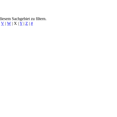
iesem Sachgebiet zu filtern.
|
V
|
W
|
X
|
Y
|
Z
|
#