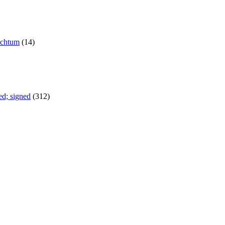
schtum
(14)
d; signed
(312)