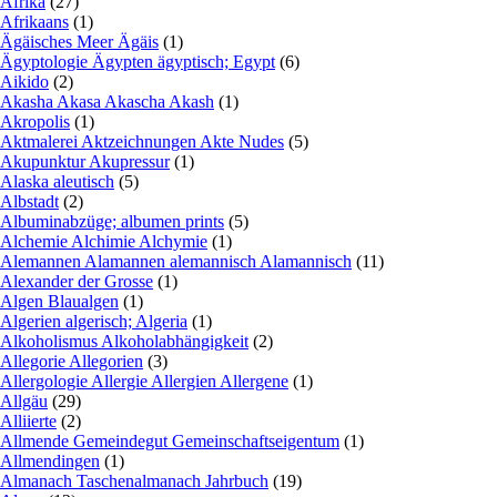
Afrika
(27)
Afrikaans
(1)
Ägäisches Meer Ägäis
(1)
Ägyptologie Ägypten ägyptisch; Egypt
(6)
Aikido
(2)
Akasha Akasa Akascha Akash
(1)
Akropolis
(1)
Aktmalerei Aktzeichnungen Akte Nudes
(5)
Akupunktur Akupressur
(1)
Alaska aleutisch
(5)
Albstadt
(2)
Albuminabzüge; albumen prints
(5)
Alchemie Alchimie Alchymie
(1)
Alemannen Alamannen alemannisch Alamannisch
(11)
Alexander der Grosse
(1)
Algen Blaualgen
(1)
Algerien algerisch; Algeria
(1)
Alkoholismus Alkoholabhängigkeit
(2)
Allegorie Allegorien
(3)
Allergologie Allergie Allergien Allergene
(1)
Allgäu
(29)
Alliierte
(2)
Allmende Gemeindegut Gemeinschaftseigentum
(1)
Allmendingen
(1)
Almanach Taschenalmanach Jahrbuch
(19)