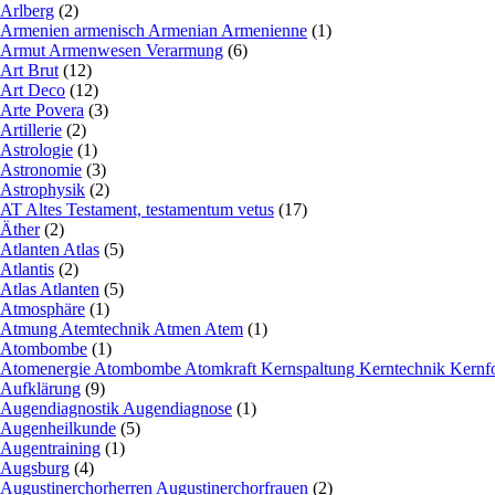
Arlberg
(2)
Armenien armenisch Armenian Armenienne
(1)
Armut Armenwesen Verarmung
(6)
Art Brut
(12)
Art Deco
(12)
Arte Povera
(3)
Artillerie
(2)
Astrologie
(1)
Astronomie
(3)
Astrophysik
(2)
AT Altes Testament, testamentum vetus
(17)
Äther
(2)
Atlanten Atlas
(5)
Atlantis
(2)
Atlas Atlanten
(5)
Atmosphäre
(1)
Atmung Atemtechnik Atmen Atem
(1)
Atombombe
(1)
Atomenergie Atombombe Atomkraft Kernspaltung Kerntechnik Kernf
Aufklärung
(9)
Augendiagnostik Augendiagnose
(1)
Augenheilkunde
(5)
Augentraining
(1)
Augsburg
(4)
Augustinerchorherren Augustinerchorfrauen
(2)