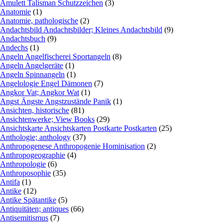
Amulett Talisman Schutzzeichen
(3)
Anatomie
(1)
Anatomie, pathologische
(2)
Andachtsbild Andachtsbilder; Kleines Andachtsbild
(9)
Andachtsbuch
(9)
Andechs
(1)
Angeln Angelfischerei Sportangeln
(8)
Angeln Angelgeräte
(1)
Angeln Spinnangeln
(1)
Angelologie Engel Dämonen
(7)
Angkor Vat; Angkor Wat
(1)
Angst Ängste Angstzustände Panik
(1)
Ansichten, historische
(81)
Ansichtenwerke; View Books
(29)
Ansichtskarte Ansichtskarten Postkarte Postkarten
(25)
Anthologie; anthology
(37)
Anthropogenese Anthropogenie Hominisation
(2)
Anthropogeographie
(4)
Anthropologie
(6)
Anthroposophie
(35)
Antifa
(1)
Antike
(12)
Antike Spätantike
(5)
Antiquitäten; antiques
(66)
Antisemitismus
(7)