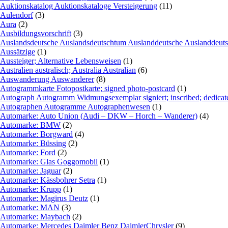
Auktionskatalog Auktionskataloge Versteigerung
(11)
Aulendorf
(3)
Aura
(2)
Ausbildungsvorschrift
(3)
Auslandsdeutsche Auslandsdeutschtum Auslanddeutsche Auslanddeut
Aussätzige
(1)
Aussteiger; Alternative Lebensweisen
(1)
Australien australisch; Australia Australian
(6)
Auswanderung Auswanderer
(8)
Autogrammkarte Fotopostkarte; signed photo-postcard
(1)
Autograph Autogramm Widmungsexemplar signiert; inscribed; dedicate
Autographen Autogramme Autographenwesen
(1)
Automarke: Auto Union (Audi – DKW – Horch – Wanderer)
(4)
Automarke: BMW
(2)
Automarke: Borgward
(4)
Automarke: Büssing
(2)
Automarke: Ford
(2)
Automarke: Glas Goggomobil
(1)
Automarke: Jaguar
(2)
Automarke: Kässbohrer Setra
(1)
Automarke: Krupp
(1)
Automarke: Magirus Deutz
(1)
Automarke: MAN
(3)
Automarke: Maybach
(2)
Automarke: Mercedes Daimler Benz DaimlerChrysler
(9)