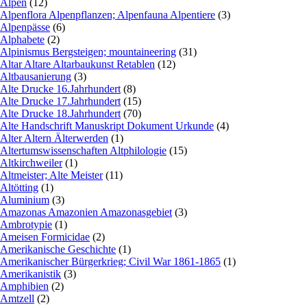
Alpen
(12)
Alpenflora Alpenpflanzen; Alpenfauna Alpentiere
(3)
Alpenpässe
(6)
Alphabete
(2)
Alpinismus Bergsteigen; mountaineering
(31)
Altar Altare Altarbaukunst Retablen
(12)
Altbausanierung
(3)
Alte Drucke 16.Jahrhundert
(8)
Alte Drucke 17.Jahrhundert
(15)
Alte Drucke 18.Jahrhundert
(70)
Alte Handschrift Manuskript Dokument Urkunde
(4)
Alter Altern Älterwerden
(1)
Altertumswissenschaften Altphilologie
(15)
Altkirchweiler
(1)
Altmeister; Alte Meister
(11)
Altötting
(1)
Aluminium
(3)
Amazonas Amazonien Amazonasgebiet
(3)
Ambrotypie
(1)
Ameisen Formicidae
(2)
Amerikanische Geschichte
(1)
Amerikanischer Bürgerkrieg; Civil War 1861-1865
(1)
Amerikanistik
(3)
Amphibien
(2)
Amtzell
(2)