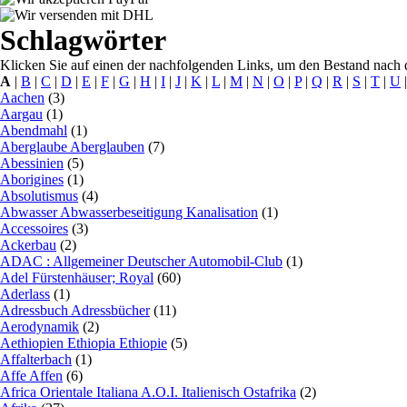
Schlagwörter
Klicken Sie auf einen der nachfolgenden Links, um den Bestand nach d
A
|
B
|
C
|
D
|
E
|
F
|
G
|
H
|
I
|
J
|
K
|
L
|
M
|
N
|
O
|
P
|
Q
|
R
|
S
|
T
|
U
Aachen
(3)
Aargau
(1)
Abendmahl
(1)
Aberglaube Aberglauben
(7)
Abessinien
(5)
Aborigines
(1)
Absolutismus
(4)
Abwasser Abwasserbeseitigung Kanalisation
(1)
Accessoires
(3)
Ackerbau
(2)
ADAC : Allgemeiner Deutscher Automobil-Club
(1)
Adel Fürstenhäuser; Royal
(60)
Aderlass
(1)
Adressbuch Adressbücher
(11)
Aerodynamik
(2)
Aethiopien Ethiopia Ethiopie
(5)
Affalterbach
(1)
Affe Affen
(6)
Africa Orientale Italiana A.O.I. Italienisch Ostafrika
(2)