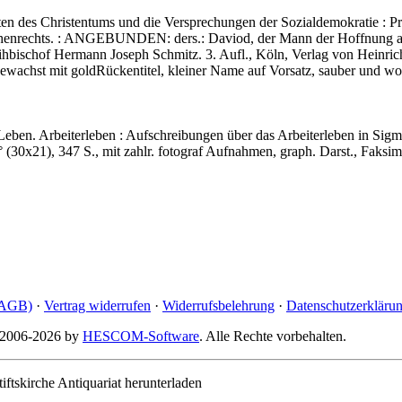
ten des Christentums und die Versprechungen der Sozialdemokratie : 
chenrechts. : ANGEBUNDEN: ders.: Daviod, der Mann der Hoffnung au
ihbischof Hermann Joseph Schmitz. 3. Aufl., Köln, Verlag von Heinrich 
 gewachst mit goldRückentitel, kleiner Name auf Vorsatz, sauber und wo
Leben. Arbeiterleben : Aufschreibungen über das Arbeiterleben in Si
° (30x21), 347 S., mit zahlr. fotograf Aufnahmen, graph. Darst., Faksim
(AGB)
·
Vertrag widerrufen
·
Widerrufsbelehrung
·
Datenschutzerkläru
© 2006-2026 by
HESCOM-Software
. Alle Rechte vorbehalten.
ftskirche Antiquariat herunterladen