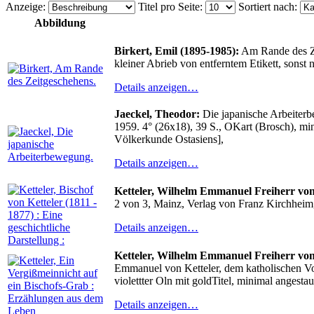
Anzeige
:
Titel pro Seite
:
Sortiert nach
:
Abbildung
Birkert, Emil (1895-1985):
Am Rande des Zei
kleiner Abrieb von entferntem Etikett, sonst
Details anzeigen…
Jaeckel, Theodor:
Die japanische Arbeiterb
1959. 4° (26x18), 39 S., OKart (Brosch), min
Völkerkunde Ostasiens],
Details anzeigen…
Ketteler, Wilhelm Emmanuel Freiherr von (
2 von 3, Mainz, Verlag von Franz Kirchheim,
Details anzeigen…
Ketteler, Wilhelm Emmanuel Freiherr von 
Emmanuel von Ketteler, dem katholischen Volk
violettter Oln mit goldTitel, minimal angesta
Details anzeigen…