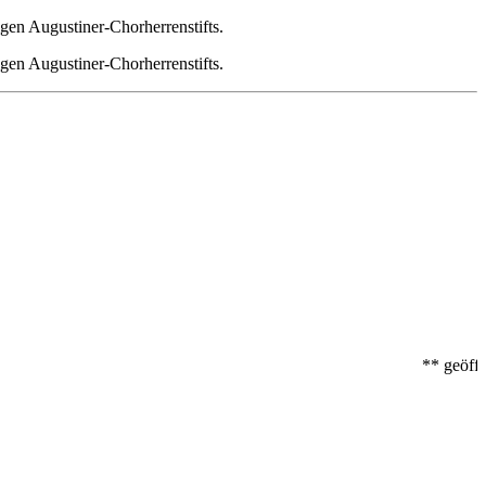
igen Augustiner-Chorherrenstifts.
igen Augustiner-Chorherrenstifts.
** geöffn