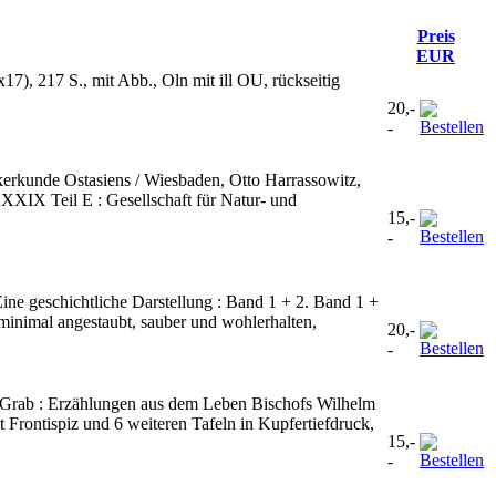
Preis
EUR
7), 217 S., mit Abb., Oln mit ill OU, rückseitig
20,-
-
erkunde Ostasiens / Wiesbaden, Otto Harrassowitz,
XXXIX Teil E : Gesellschaft für Natur- und
15,-
-
ine geschichtliche Darstellung : Band 1 + 2. Band 1 +
 minimal angestaubt, sauber und wohlerhalten,
20,-
-
-Grab : Erzählungen aus dem Leben Bischofs Wilhelm
 Frontispiz und 6 weiteren Tafeln in Kupfertiefdruck,
15,-
-