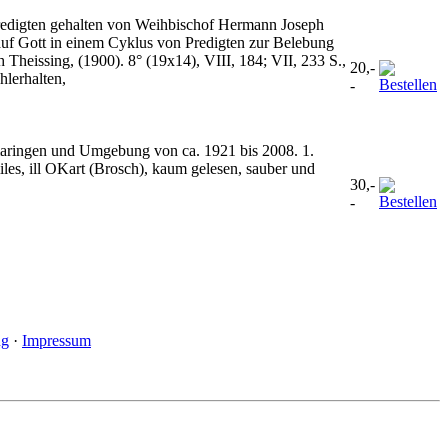
Predigten gehalten von Weihbischof Hermann Joseph
f Gott in einem Cyklus von Predigten zur Belebung
Theissing, (1900). 8° (19x14), VIII, 184; VII, 233 S.,
20,-
hlerhalten,
-
gmaringen und Umgebung von ca. 1921 bis 2008. 1.
iles, ill OKart (Brosch), kaum gelesen, sauber und
30,-
-
ng
·
Impressum