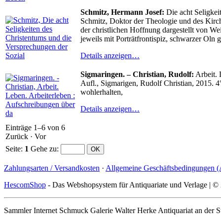
Schmitz, Hermann Josef:
Die acht Seligkei
Schmitz, Doktor der Theologie und des Kir
der christlichen Hoffnung dargestellt von We
jeweils mit Porträtfrontispiz, schwarzer Oln
Details anzeigen…
Sigmaringen. – Christian, Rudolf:
Arbeit. 
Aufl., Sigmarigen, Rudolf Christian, 2015. 4
wohlerhalten,
Details anzeigen…
Einträge 1–6 von 6
Zurück
·
Vor
Seite:
1
Gehe zu
:
Zahlungsarten / Versandkosten
·
Allgemeine Geschäftsbedingungen 
HescomShop
- Das Webshopsystem für Antiquariate und Verlage | 
Sammler Internet Schmuck Galerie Walter Herke Antiquariat an der Sti