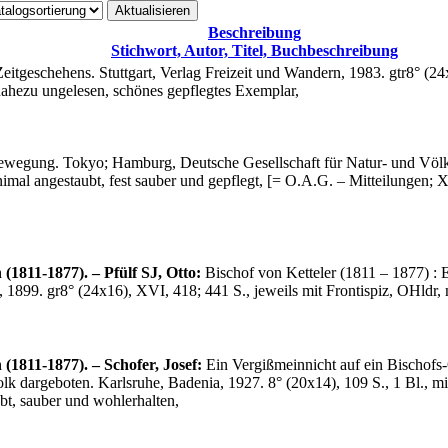
Beschreibung
Stichwort, Autor, Titel, Buchbeschreibung
tgeschehens. Stuttgart, Verlag Freizeit und Wandern, 1983. gtr8° (24x1
 nahezu ungelesen, schönes gepflegtes Exemplar,
ewegung. Tokyo; Hamburg, Deutsche Gesellschaft für Natur- und Völk
imal angestaubt, fest sauber und gepflegt, [= O.A.G. – Mitteilungen; 
1811-1877). – Pfülf SJ, Otto:
Bischof von Ketteler (1811 – 1877) : E
 1899. gr8° (24x16), XVI, 418; 441 S., jeweils mit Frontispiz, OHldr,
(1811-1877). – Schofer, Josef:
Ein Vergißmeinnicht auf ein Bischofs
 dargeboten. Karlsruhe, Badenia, 1927. 8° (20x14), 109 S., 1 Bl., mit
ubt, sauber und wohlerhalten,