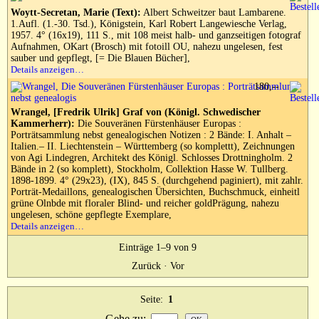
Woytt-Secretan, Marie (Text):
Albert Schweitzer baut Lambarene.
1.Aufl. (1.-30. Tsd.), Königstein, Karl Robert Langewiesche Verlag,
1957. 4° (16x19), 111 S., mit 108 meist halb- und ganzseitigen fotograf
Aufnahmen, OKart (Brosch) mit fotoill OU, nahezu ungelesen, fest
sauber und gepflegt, [= Die Blauen Bücher],
Details anzeigen…
180,--
Wrangel, [Fredrik Ulrik] Graf von (Königl. Schwedischer
Kammerherr):
Die Souveränen Fürstenhäuser Europas :
Porträtsammlung nebst genealogischen Notizen : 2 Bände: I. Anhalt –
Italien.– II. Liechtenstein – Württemberg (so komplettt), Zeichnungen
von Agi Lindegren, Architekt des Königl. Schlosses Drottningholm. 2
Bände in 2 (so komplett), Stockholm, Collektion Hasse W. Tullberg.
1898-1899. 4° (29x23), (IX), 845 S. (durchgehend paginiert), mit zahlr.
Porträt-Medaillons, genealogischen Übersichten, Buchschmuck, einheitl
grüne Olnbde mit floraler Blind- und reicher goldPrägung, nahezu
ungelesen, schöne gepflegte Exemplare,
Details anzeigen…
Einträge 1–9 von 9
Zurück
·
Vor
Seite:
1
Gehe zu
: