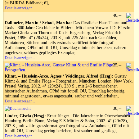
[= BURDA Bildband; 6],
Details anzeigen…
40,--
Dallmeier, Martin / Schad, Martha:
Das fürstliche Haus Thurn und
Taxis : 300 Jahre Geschichte in Bildern. Mit einem Vorwor I.D. Fürstin
Mariae Gloria von Thurn und Taxis. Regensburg, Verlag Friedrich
Pustet, 1996. 4° (28x24), 203 S., mit 225 Abb. nach Gemälden,
Miniaturen, Stichen und teils erstmals veröffentlichte fotograf
Aufnahmen, OPbd mit ill OU, Umschlag minimalst berieben, nahezu
ungelesen, schönes gepflegtes Exemplar,
Details anzeigen…
25,--
Klimt. – Husslein-Arco, Agnes / Weidinger, Alfred (Hrsg):
Gustav
Klimt & und Emilie Flöge – Fotografien. München; London; New York,
Prestel Verlag, 2012. 4° (29x24), 239 S., mit 246 beschriebenen
historischen Aufnahmen, OPbd mit fotoill OU, Umschlag kopfseitig
minimal angestossen, etwas angestaubt, sauber und wohlerhalten,
Details anzeigen…
30,--
Linder, Gisela (Hrsg):
Ernst Jünger : Die Jahrzehnte in Oberschwaben.
Hamburg-Berlin-Bonn, Verlag E.S.Mittler & Sohn, 2002. 4° (29x28),
207 S., mit zahlr. grossformatigen fotograf s/w-Aufnahmen, OPbd mit
fotoill OU, Umschlag gering berieben, fest sauber und gepflegt,
Details anzeigen…