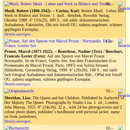
30,--
Musil, Robert (1880-1942). – Corino, Karl:
Robert Musil : Leben und
Werk in Bildern und Texten. 1. Aufl., Reinbek, Rowohlt Verlag,
Oktober 1988. 4° (33x25), 499 S., mit zahlr. dokumentarischen
Aufnahmen, Faksimiles, Oln mit fotoill OU, nahezu ungelesen, schönes
gepflegtes Exemplar,
Details anzeigen…
12,--
Proust, Marcel (1871-1922). – Beautheac, Nadine (Text) / Bouchart,
Francois-Xavier (Foto):
Auf den Spuren von Marcel Proust :
Normandie, Ile de France, Genfer See. Aus dem Französischen (Les
Promenades de Marcel Proust; Paris, 1997) von Sylvia Strasser.
Hildesheim, Gerstenberg Verlag, 1999. 4° (26x26), 168 S., mit zahlr.
farb fotograf Aufnahmen und dokumentarischen Abb., OPbd mit fotoill
OU, nahezu ungelesen, schönes gepflegtes Exemplar,
Details anzeigen…
10,--
Sheridan, Lisa:
The Queen and her Children. Published by Authority of
Her Majesty The Queen. Photographs by Studio Lisa. 1. ed., London,
John Murray, 1953. 8° (24x16), 32 p., with 24 bw photogravures and 2
colour photo plates, publisher’s hardbound with pictorial jacket, name
on front pastedown,
Details anzeigen…
10,--