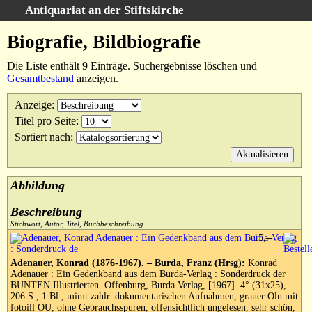
Antiquariat an der Stiftskirche
Startseite
Biografie, Bildbiografie
Bücher
Die Liste enthält 9 Einträge. Suchergebnisse löschen und
Grafik / Kunst
Gesamtbestand
anzeigen.
Antiquitäten
Anzeige
:
Schmuck/Gold
Titel pro Seite
:
Schlagwörter
Sortiert nach
:
Volltextsuche
Abkürzungen
Abbildung
Info/Anfahrt
Beschreibung
Waldsee History-Blog
Stichwort, Autor, Titel, Buchbeschreibung
Warenkorb
15,--
Ihr Warenkorb enthält 0 Artikel im Gesamtwert von EUR 0,--
Adenauer, Konrad (1876-1967). – Burda, Franz (Hrsg):
Konrad
Adenauer : Ein Gedenkband aus dem Burda-Verlag : Sonderdruck der
Währung:
BUNTEN Illustrierten. Offenburg, Burda Verlag, [1967]. 4° (31x25),
EUR
206 S., 1 Bl., mimt zahlr. dokumentarischen Aufnahmen, grauer Oln mit
fotoill OU, ohne Gebrauchsspuren, offensichtlich ungelesen, sehr schön,