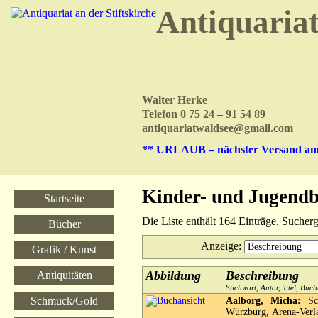
Antiquaria
Walter Herke
Telefon 0 75 24 – 91 54 89
antiquariatwaldsee@gmail.com
** URLAUB – nächster Versand am 
Kinder- und Jugendb
Startseite
Die Liste enthält 164 Einträge. Suche
Bücher
Anzeige
:
Grafik / Kunst
Abbildung
Beschreibung
Antiquitäten
Stichwort, Autor, Titel, Bu
Schmuck/Gold
Aalborg, Micha:
Sch
Würzburg, Arena-Verla