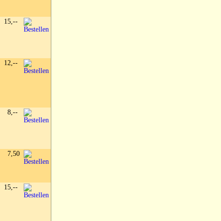
15,--
12,--
8,--
7,50
15,--