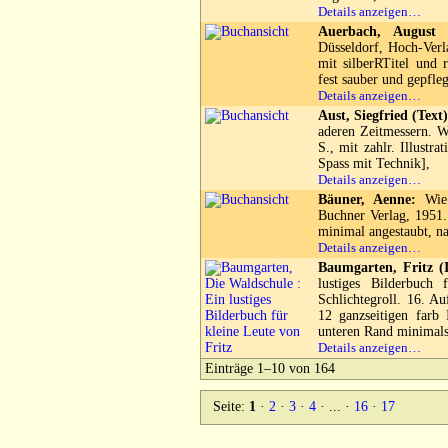
Details anzeigen…
Auerbach, August 
Düsseldorf, Hoch-Verl
mit silberRTitel und 
fest sauber und gepfle
Details anzeigen…
Aust, Siegfried (Text)
aderen Zeitmessern. W
S., mit zahlr. Illustr
Spass mit Technik],
Details anzeigen…
Bäuner, Aenne:
Wie 
Buchner Verlag, 1951. 
minimal angestaubt, na
Details anzeigen…
Baumgarten, Fritz (Il
lustiges Bilderbuch
Schlichtegroll. 16. Au
12 ganzseitigen farb 
unteren Rand minimalst
Details anzeigen…
Einträge 1–10 von 164
Seite:
1
·
2
·
3
·
4
· ... ·
16
·
17