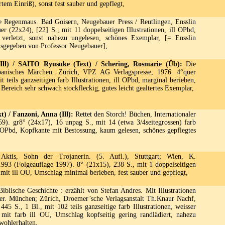
tem Einriß), sonst fest sauber und gepflegt,
 Regenmaus. Bad Goisern, Neugebauer Press / Reutlingen, Ensslin
er (22x24), [22] S., mit 11 doppelseitigen Illustrationen, ill OPbd,
 verletzt, sonst nahezu ungelesen, schönes Exemplar, [= Ensslin
usgegeben von Professor Neugebauer],
l) / SAITO Ryusuke (Text) / Schering, Rosmarie (Üb):
Die
panisches Märchen. Zürich, VPZ AG Verlagspresse, 1976. 4°quer
t teils ganzseitigen farb Illustrationen, ill OPbd, marginal berieben,
 Bereich sehr schwach stockfleckig, gutes leicht gealtertes Exemplar,
t) / Fanzoni, Anna (Ill):
Rettet den Storch! Büchen, Internationaler
59). gr8° (24x17), 16 unpag S., mit 14 (etwa 3/4seitegrossen) farb
ll OPbd, Kopfkante mit Bestossung, kaum gelesen, schönes gepflegtes
ktis, Sohn der Trojanerin. (5. Aufl.), Stuttgart; Wien, K.
993 (Folgeauflage 1997). 8° (21x15), 238 S., mit 1 doppelseitigen
mit ill OU, Umschlag minimal berieben, fest sauber und gepflegt,
iblische Geschichte : erzählt von Stefan Andres. Mit Illustrationen
r. München; Zürich, Droemer’sche Verlagsanstalt Th.Knaur Nachf,
445 S., 1 Bl., mit 102 teils ganzseitige farb Illustrationen, weisser
mit farb ill OU, Umschlag kopfseitig gering randlädiert, nahezu
wohlerhalten,