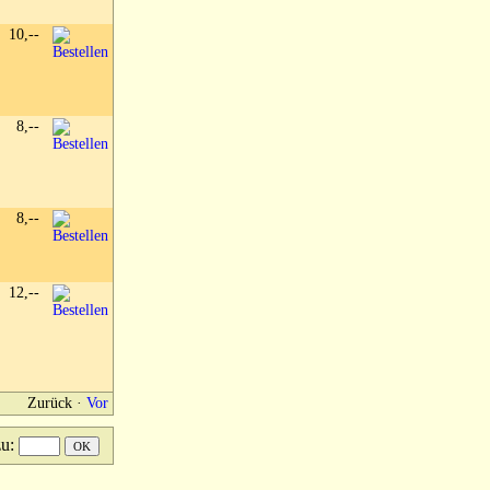
10,--
8,--
8,--
12,--
Zurück
·
Vor
zu
: