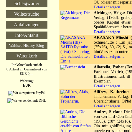
OU (dieser mit reparier
Schlagwörter
Details anzeigen…
Aichinger, Helga:
Die
Volltextsuche
Verlag, (1968). gr8°qu
oberes Kapital etwas
Abkürzungen
Spaßbilderbuch : hera
Details anzeigen…
Info/Anfahrt
AKASAKA Mioshi (Il
Schneehütte : Ein ja
Waldsee History-Blog
(25x26), 30, (2) S., mi
hintVorsatz im unteren
Warenkorb
Details anzeigen…
Ihr Warenkorb enthält
Albarella, Esther (Tex
0 Artikel im Gesamtwert von
Fachbuch-Vetrieb, (19
EUR 0,--
Illustrationen, farb i
Währung:
Exemplar,
EUR
Details anzeigen…
Allfrey, Katherine:
A
Thienemanns Verlag, 1
Übersichtskarte, OPbd 
Details anzeigen…
Andres, Stefan:
Die B
von Gerhard Oberlände
(1965). gr8° (24x18), 
Oln mit goldPrägung 
ungelesen, sauber und 