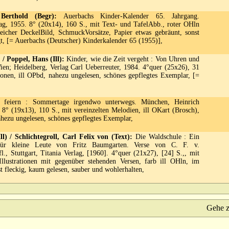
Berthold (Begr):
Auerbachs Kinder-Kalender 65. Jahrgang.
ag, 1955. 8° (20x14), 160 S., mit Text- und TafelAbb., roter OHln
reicher DeckelBild, SchmuckVorsätze, Papier etwas gebräunt, sonst
gt, [= Auerbachs (Deutscher) Kinderkalender 65 (1955)],
 / Poppel, Hans (Ill):
Kinder, wie die Zeit vergeht : Von Uhren und
ien; Heidelberg, Verlag Carl Ueberreuter, 1984. 4°quer (25x26), 31
ationen, ill OPbd, nahezu ungelesen, schönes gepflegtes Exemplar, [=
feiern : Sommertage irgendwo unterwegs. München, Heinrich
8° (19x13), 110 S., mit vereinzelten Melodien, ill OKart (Brosch),
hezu ungelesen, schönes gepflegtes Exemplar,
l) / Schlichtegroll, Carl Felix von (Text):
Die Waldschule : Ein
 für kleine Leute von Fritz Baumgarten. Verse von C. F. v.
fl., Stuttgart, Titania Verlag, [1960]. 4°quer (21x27), [24] S.,, mit
Illustrationen mit gegenüber stehenden Versen, farb ill OHln, im
 fleckig, kaum gelesen, sauber und wohlerhalten,
Gehe 