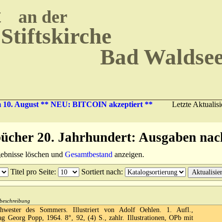
t
an der
Stiftskirche
Bad Waldse
10. August ** NEU: BITCOIN akzeptiert **
Letzte Aktualis
ücher 20. Jahrhundert: Ausgaben nac
rgebnisse löschen und
Gesamtbestand
anzeigen.
Titel pro Seite
:
Sortiert nach
:
chbeschreibung
wester des Sommers. Illustriert von Adolf Oehlen. 1. Aufl.,
g Georg Popp, 1964. 8°, 92, (4) S., zahlr. Illustrationen, OPb mit