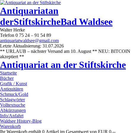
Antiquariat
an
der
Stiftskirche
Bad Waldsee
Walter Herke
Telefon 0 75 24 – 91 54 89
antiquariatwaldsee@gmail.com
Letzte Aktualisierung: 31.07.2026
** URLAUB – nächster Versand am 10. August ** NEU: BITCOIN
akzeptiert **
Antiquariat an der Stiftskirche
Startseite
Bücher
Grafik / Kunst
Antiquitäten
Schmuck/Gold
Schlagwörter
Volltextsuche
Abkürzungen
Info/Anfahrt
Waldsee History-Blog
Warenkorb
Ihr Warenkorb enthält 0 Artikel im Gesamtwert von EUR 0,--