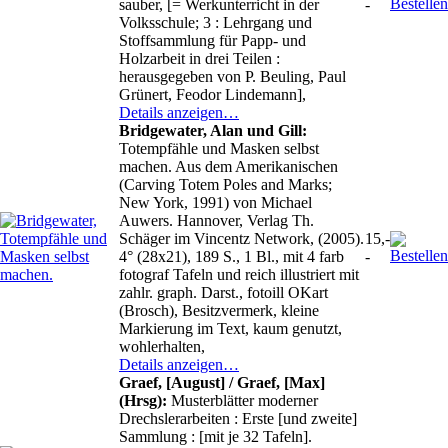
sauber, [= Werkunterricht in der
-
Volksschule; 3 : Lehrgang und
Stoffsammlung für Papp- und
Holzarbeit in drei Teilen :
herausgegeben von P. Beuling, Paul
Grünert, Feodor Lindemann],
Details anzeigen…
Bridgewater, Alan und Gill:
Totempfähle und Masken selbst
machen. Aus dem Amerikanischen
(Carving Totem Poles and Marks;
New York, 1991) von Michael
Auwers. Hannover, Verlag Th.
Schäger im Vincentz Network, (2005).
15,-
4° (28x21), 189 S., 1 Bl., mit 4 farb
-
fotograf Tafeln und reich illustriert mit
zahlr. graph. Darst., fotoill OKart
(Brosch), Besitzvermerk, kleine
Markierung im Text, kaum genutzt,
wohlerhalten,
Details anzeigen…
Graef, [August] / Graef, [Max]
(Hrsg):
Musterblätter moderner
Drechslerarbeiten : Erste [und zweite]
Sammlung : [mit je 32 Tafeln].