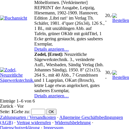
Möbelformen. [Verkleinerter]
REPRINT der Ausgabe, Leipzig,
Hiesemann, 1902-1909. Hannover,
20,-
Edition ‚Libri rari‘ im Verlag Th.
-
Schäfer, 1981. 4°quer (26x34), 126 S.,
1 Bl., mit unzählingen Abb. auf
Tafeln, grüner OKldr mit goldTitel, 1
Ecke gering gestaucht, gutes sauberes
Exemplar,
Details anzeigen…
Zodel, [Ernst]:
Neuzeitliche
Sägewerkstechnik. 3., veränderte
Aufl., Wiesbaden, Sändig Verlag (Inh.
Johannes Sändig), 1950. 8° (21x15),
30,-
264 S., mit 40 Abb., 7 Grundrissen
-
und 1 Lageplan, OKart (Brosch),
letzte Lage etwas angelockert, gutes
sauberes Exemplar,
Details anzeigen…
Einträge 1–6 von 6
Zurück
·
Vor
Seite:
1
Gehe zu
:
Zahlungsarten / Versandkosten
·
Allgemeine Geschäftsbedingungen
(AGB)
·
Vertrag widerrufen
·
Widerrufsbelehrung
·
Datenschutzerklärung
·
Impressum