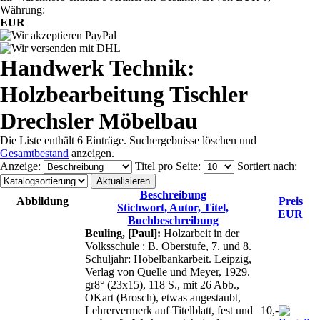
Währung:
EUR
Handwerk Technik:
Holzbearbeitung Tischler
Drechsler Möbelbau
Die Liste enthält 6 Einträge. Suchergebnisse löschen und
Gesamtbestand
anzeigen.
Anzeige
:
Titel pro Seite
:
Sortiert nach
:
Beschreibung
Abbildung
Preis
Stichwort, Autor, Titel,
EUR
Buchbeschreibung
Beuling, [Paul]:
Holzarbeit in der
Volksschule : B. Oberstufe, 7. und 8.
Schuljahr: Hobelbankarbeit. Leipzig,
Verlag von Quelle und Meyer, 1929.
gr8° (23x15), 118 S., mit 26 Abb.,
OKart (Brosch), etwas angestaubt,
Lehrervermerk auf Titelblatt, fest und
10,-