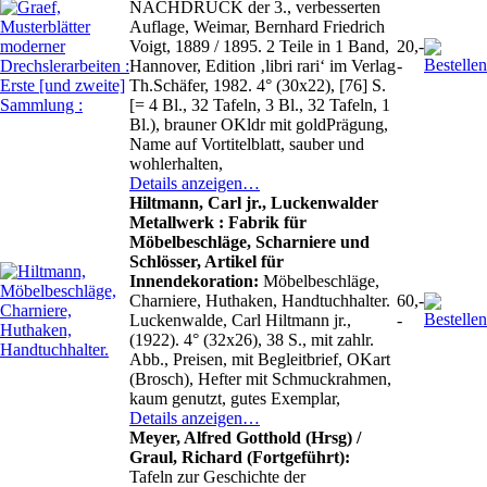
NACHDRUCK der 3., verbesserten
Auflage, Weimar, Bernhard Friedrich
Voigt, 1889 / 1895. 2 Teile in 1 Band,
20,-
Hannover, Edition ‚libri rari‘ im Verlag
-
Th.Schäfer, 1982. 4° (30x22), [76] S.
[= 4 Bl., 32 Tafeln, 3 Bl., 32 Tafeln, 1
Bl.), brauner OKldr mit goldPrägung,
Name auf Vortitelblatt, sauber und
wohlerhalten,
Details anzeigen…
Hiltmann, Carl jr., Luckenwalder
Metallwerk : Fabrik für
Möbelbeschläge, Scharniere und
Schlösser, Artikel für
Innendekoration:
Möbelbeschläge,
Charniere, Huthaken, Handtuchhalter.
60,-
Luckenwalde, Carl Hiltmann jr.,
-
(1922). 4° (32x26), 38 S., mit zahlr.
Abb., Preisen, mit Begleitbrief, OKart
(Brosch), Hefter mit Schmuckrahmen,
kaum genutzt, gutes Exemplar,
Details anzeigen…
Meyer, Alfred Gotthold (Hrsg) /
Graul, Richard (Fortgeführt):
Tafeln zur Geschichte der