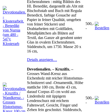
Eichenrahmen : mittig Bildnis des
Hl. Benedikt, dargestellt als Abt mit
Bischofsstab und Buch mit Regula
Benedicti, farbige Gouache auf
Papier in feiner Qualität, umgeben
500,-
von feiner Stickerei und
-
Drahtarbeiten mit Goldfäden,
Metallplättchen als Blüten auf
Textil, das Ganze alt gerahmt unter
Glas in ovalem Eichenrahmen.
Süddeutsch, um 1750. Masse 20 x
16 cm,
Details anzeigen…
Devotionalien. – Kruzifix. –
Grosses Wand-Kreuz aus
Eichenholz mit reicher Historismus-
Schnitzerei und -Ornamentik, Höhe
stattliche 100 cm, Breite 43 cm,
darauf Corpus 45 cm wohl aus
Lindenholz mit üppigem
500,-
Lendenschurz mit reichem
-
Faltenwurf, Gesicht, Finger und
Zehen fein geschnitzt. Süddeutsch,