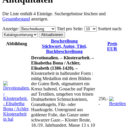
Die Liste enthält 4 Einträge. Suchergebnisse löschen und
Gesamtbestand
anzeigen.
Anzeige
:
Titel pro Seite
:
Sortiert nach
:
Beschreibung
Abbildung
Preis
Stichwort, Autor, Titel,
EUR
Buchbeschreibung
Devotionalien. – Klosterarbeit. –
Elisabetha Bona / Achler,
Elisabeth (1386-1420). –
Klosterarbeit in halbrunder Form :
mittig Medaillon mit dem Bildnis
der Guten Beth, stigmatisiert ein
Kreuz haltend, Gouache auf Papier
auf Textilien, umgeben von feinen
250,-
Drahtarbeiten Schmucksteinen,
-
Granatkugeln, Filz- oder
Haarkugeln. Untergrund aus
goldener Folie, das Ganze unter
schwarzer Gaze.– Kloster Reute,
18./19. Jahrhundert. Masse 13 x 10