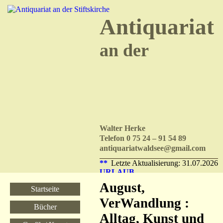
Antiquariat
an der
Walter Herke
Telefon 0 75 24 – 91 54 89
antiquariatwaldsee@gmail.com
**
Letzte Aktualisierung: 31.07.2026
URLAUB
–
August,
Startseite
nächster
Versand
VerWandlung :
Bücher
am
Alltag, Kunst und
10.