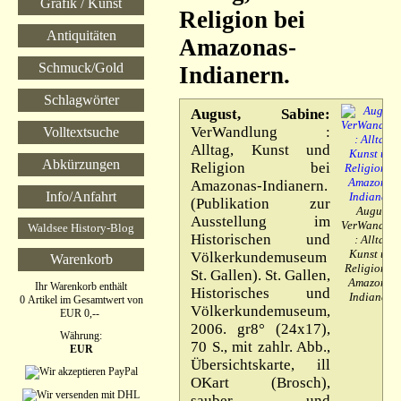
Grafik / Kunst
August
Religion bei
**
Antiquitäten
NEU:
Amazonas-
BITCOIN
Schmuck/Gold
akzeptiert
Indianern.
**
Schlagwörter
August, Sabine:
VerWandlung :
Volltextsuche
Alltag, Kunst und
Abkürzungen
Religion bei
Amazonas-Indianern.
Info/Anfahrt
(Publikation zur
August,
Ausstellung im
VerWandlu
Waldsee History-Blog
Historischen und
: Alltag,
Kunst und
Völkerkundemuseum
Warenkorb
Religion be
St. Gallen). St. Gallen,
Amazonas-
Ihr Warenkorb enthält
Historisches und
Indianern.
0 Artikel im Gesamtwert von
Völkerkundemuseum,
EUR 0,--
2006. gr8° (24x17),
Währung:
70 S., mit zahlr. Abb.,
EUR
Übersichtskarte, ill
OKart (Brosch),
sauber und