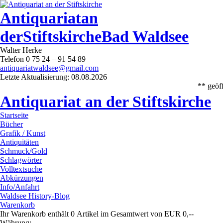
Antiquariat
an
der
Stiftskirche
Bad Waldsee
Walter Herke
Telefon 0 75 24 – 91 54 89
antiquariatwaldsee@gmail.com
Letzte Aktualisierung: 08.08.2026
** geöf
Antiquariat an der Stiftskirche
Startseite
Bücher
Grafik / Kunst
Antiquitäten
Schmuck/Gold
Schlagwörter
Volltextsuche
Abkürzungen
Info/Anfahrt
Waldsee History-Blog
Warenkorb
Ihr Warenkorb enthält 0 Artikel im Gesamtwert von EUR 0,--
Währung: