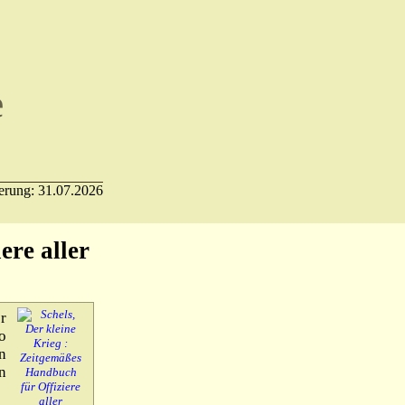
e
 – 18:00 ** NEU: BITCOIN akzeptiert **
ierung: 31.07.2026
ere aller
r
o
n
n