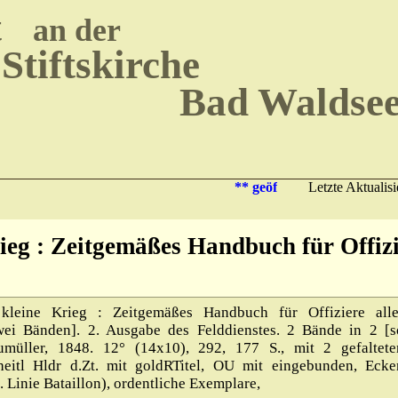
t
an der
Stiftskirche
Bad Waldse
** geöffnet Mo – Fr 14:00
Letzte Aktualis
rieg : Zeitgemäßes Handbuch für Offizi
leine Krieg : Zeitgemäßes Handbuch für Offiziere alle
wei Bänden]. 2. Ausgabe des Felddienstes. 2 Bände in 2 [s
umüller, 1848. 12° (14x10), 292, 177 S., mit 2 gefaltete
nheitl Hldr d.Zt. mit goldRTitel, OU mit eingebunden, Ecke
. Linie Bataillon), ordentliche Exemplare,