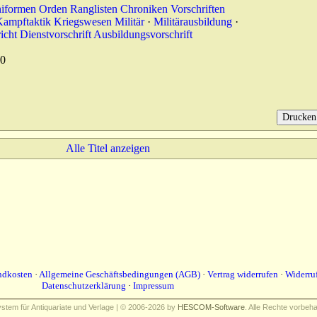
niformen Orden Ranglisten Chroniken Vorschriften
 Kampftaktik Kriegswesen Militär
·
Militärausbildung
·
icht Dienstvorschrift Ausbildungsvorschrift
0
Alle Titel anzeigen
ndkosten
·
Allgemeine Geschäftsbedingungen (AGB)
·
Vertrag widerrufen
·
Widerru
Datenschutzerklärung
·
Impressum
em für Antiquariate und Verlage | © 2006-2026 by
HESCOM-Software
. Alle Rechte vorbeha