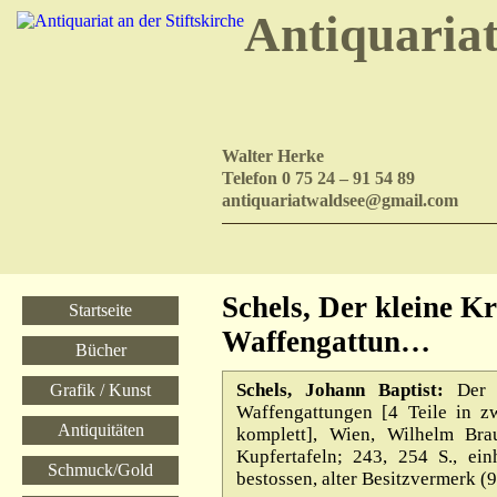
Antiquaria
Walter Herke
Telefon 0 75 24 – 91 54 89
antiquariatwaldsee@gmail.com
Schels, Der kleine K
Startseite
Waffengattun…
Bücher
Schels, Johann Baptist:
Der k
Grafik / Kunst
Waffengattungen [4 Teile in z
Antiquitäten
komplett], Wien, Wilhelm Bra
Kupfertafeln; 243, 254 S., ei
Schmuck/Gold
bestossen, alter Besitzvermerk (9