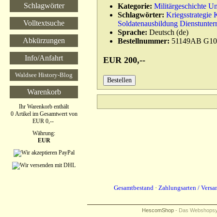
Schlagwörter
Kategorie:
Militärgeschichte U
Schlagwörter:
Kriegsstrategie
Volltextsuche
Soldatenausbildung Dienstunterr
Sprache:
Deutsch (de)
Abkürzungen
Bestellnummer:
51149AB
G10
Info/Anfahrt
EUR 200,--
Waldsee History-Blog
Warenkorb
Ihr Warenkorb enthält
0 Artikel im Gesamtwert von
EUR 0,--
Währung:
EUR
Gesamtbestand
·
Zahlungsarten / Versa
HescomShop
- Das Webshopsyst