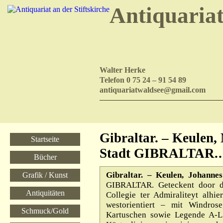
Antiquaria
Walter Herke
Telefon 0 75 24 – 91 54 89
antiquariatwaldsee@gmail.com
Gibraltar. – Keulen,
Startseite
Stadt GIBRALTAR
Bücher
Gibraltar. – Keulen, Johannes
Grafik / Kunst
GIBRALTAR. Geteckent door d
Antiquitäten
Collegie ter Admiraliteyt alhi
westorientiert – mit Windros
Schmuck/Gold
Kartuschen sowie Legende A-L 