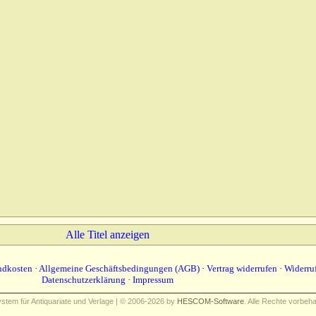
Alle Titel anzeigen
ndkosten
·
Allgemeine Geschäftsbedingungen (AGB)
·
Vertrag widerrufen
·
Widerru
Datenschutzerklärung
·
Impressum
em für Antiquariate und Verlage | © 2006-2026 by
HESCOM-Software
. Alle Rechte vorbeha