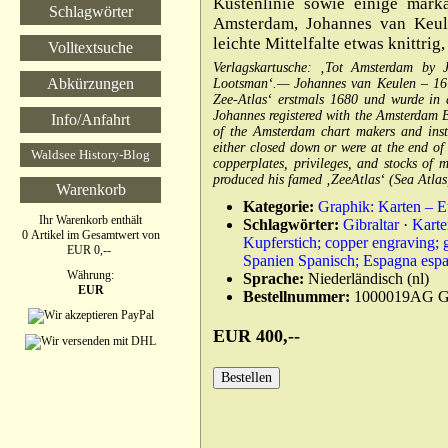
Küstenlinie sowie einige markan
Schlagwörter
Amsterdam, Johannes van Keule
leichte Mittelfalte etwas knittri
Volltextsuche
Verlagskartusche: ‚Tot Amsterdam by
Abkürzungen
Lootsman‘.— Johannes van Keulen – 1678
Zee-Atlas‘ erstmals 1680 und wurde in
Johannes registered with the Amsterdam B
Info/Anfahrt
of the Amsterdam chart makers and inst
either closed down or were at the end of
Waldsee History-Blog
copperplates, privileges, and stocks of 
produced his famed ‚ZeeAtlas‘ (Sea Atlas
Warenkorb
Kategorie:
Graphik: Karten – 
Ihr Warenkorb enthält
Schlagwörter:
Gibraltar
·
Karte
0 Artikel im Gesamtwert von
Kupferstich; copper engraving; 
EUR 0,--
Spanien Spanisch; Espagna esp
Währung:
Sprache:
Niederländisch (nl)
EUR
Bestellnummer:
1000019AG
EUR 400,--