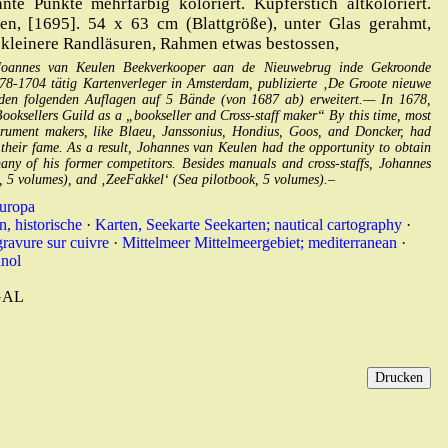
te Punkte mehrfarbig koloriert. Kupferstich altkoloriert.
n, [1695]. 54 x 63 cm (Blattgröße), unter Glas gerahmt,
g, kleinere Randläsuren, Rahmen etwas bestossen,
 Joannes van Keulen Beekverkooper aan de Nieuwebrug inde Gekroonde
-1704 tätig Kartenverleger in Amsterdam, publizierte ‚De Groote nieuwe
 den folgenden Auflagen auf 5 Bände (von 1687 ab) erweitert.— In 1678,
ooksellers Guild as a „bookseller and Cross-staff maker“ By this time, most
rument makers, like Blaeu, Janssonius, Hondius, Goos, and Doncker, had
 their fame. As a result, Johannes van Keulen had the opportunity to obtain
many of his former competitors. Besides manuals and cross-staffs, Johannes
, 5 volumes), and ‚ZeeFakkel‘ (Sea pilotbook, 5 volumes).–
Europa
n, historische
·
Karten, Seekarte Seekarten; nautical cartography
·
gravure sur cuivre
·
Mittelmeer Mittelmeergebiet; mediterranean
·
anol
GAL