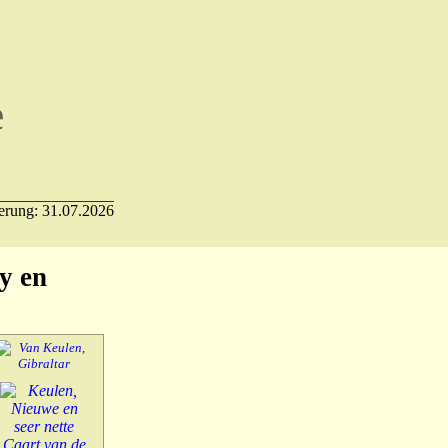
e
– 18:00 ** NEU: BITCOIN akzeptiert **
ierung: 31.07.2026
y en