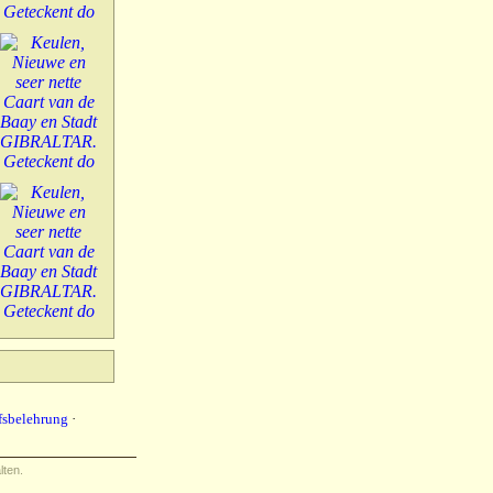
fsbelehrung
·
lten.