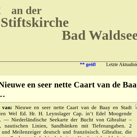
t
an der
Stiftskirche
Bad Waldse
** geöffnet Mo – Fr 14:00 
Letzte Aktualis
 Nieuwe en seer nette Caart van de Baa
.…
 van:
Nieuwe en seer nette Caart van de Baay en Stadt
en Wel Ed. Hr. H. Leynslager Cap. in’t Edel Moogende
er. — Niederländische Seekarte der Bucht von Gibraltar –
e, nautischen Linien, Sandbänken mit Tiefenangaben. 2
und Meilenzeiger deutsch und französisch. Gibraltar, die